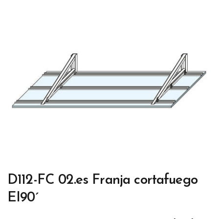
D112-FC 02.es Franja cortafuego
EI90´